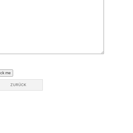
ick me
ZURÜCK