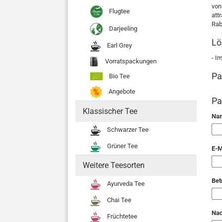
von
Flugtee
att
Rab
Darjeeling
Lö
Earl Grey
- I
Vorratspackungen
Pa
Bio Tee
Angebote
Pa
Klassischer Tee
Na
Schwarzer Tee
Grüner Tee
E-M
Weitere Teesorten
Bet
Ayurveda Tee
Chai Tee
Nac
Früchtetee