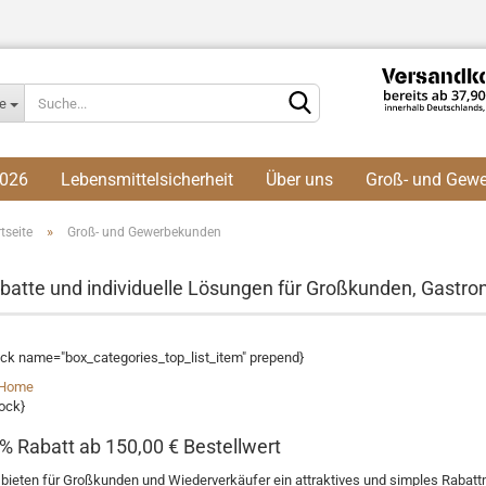
Lieferland
le
2026
Lebensmittelsicherheit
Über uns
Groß- und Gew
»
tseite
Groß- und Gewerbekunden
batte und individuelle Lösungen für Großkunden, Gastr
K
ock name="box_categories_top_list_item" prepend}
Home
lock}
% Rabatt ab 150,00 € Bestellwert
 bieten für Großkunden und Wiederverkäufer ein attraktives und simples Rabattm