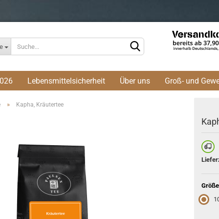
Lieferland
le
2026
Lebensmittelsicherheit
Über uns
Groß- und Gew
»
e
Kapha, Kräutertee
Kaph
K
Liefer
Größe
1