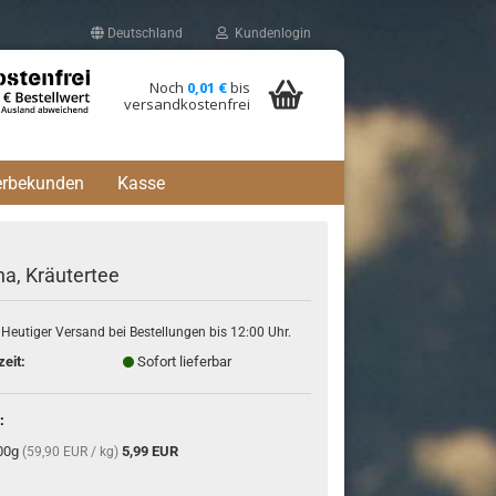
Deutschland
Kundenlogin
Noch
0,01 €
bis
versandkostenfrei
erbekunden
Kasse
a, Kräutertee
Heutiger Versand bei Bestellungen bis 12:00 Uhr.
onto erstellen
zeit:
Sofort lieferbar
Passwort vergessen?
:
00g
5,99 EUR
(59,90 EUR / kg)