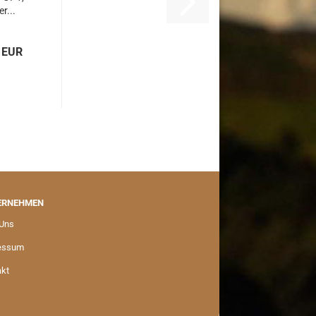
r...
 EUR
ERNEHMEN
 Uns
essum
akt