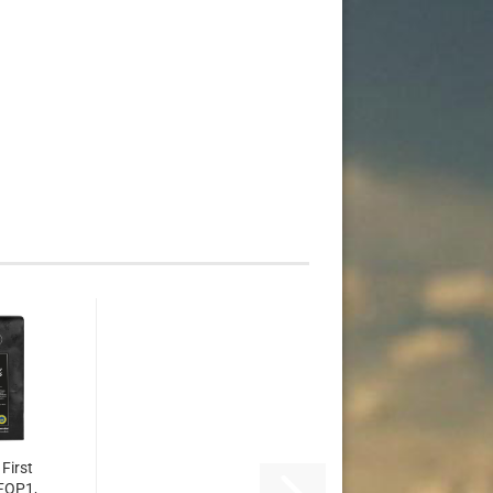
 First
FOP1,