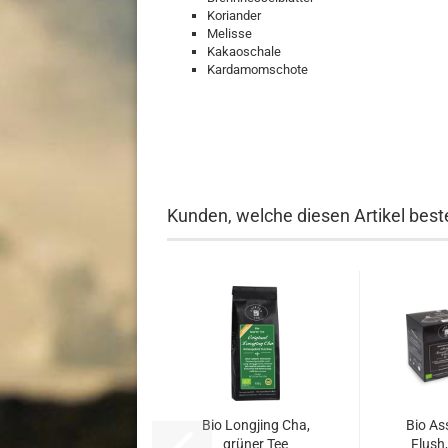
Koriander
Melisse
Kakaoschale
Kardamomschote
Kunden, welche diesen Artikel beste
Bio Longjing Cha,
Bio A
grüner Tee
Flush