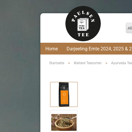
Al
Home
Darjeeling Ernte 2024, 2025 & 
»
»
Startseite
Weitere Teesorten
Ayurveda Te